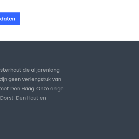
idaten
oosterhout die al jarenlang
zijn geen verlengstuk van
n met Den Haag. Onze enige
 Dorst, Den Hout en