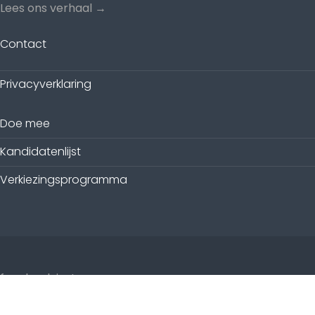
Lees ons verhaal →
Contact
Privacyverklaring
Doe mee
Kandidatenlijst
Verkiezingsprogramma
facebook
instagram
Gemeentebelangen Oosterhout © 2026